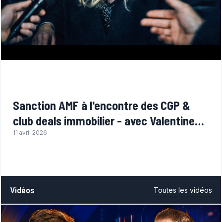
Sanction AMF à l'encontre des CGP &
club deals immobilier - avec Valentine
Baudouin (RegVantage)
11 avril 2026
Vidéos
Toutes les vidéos