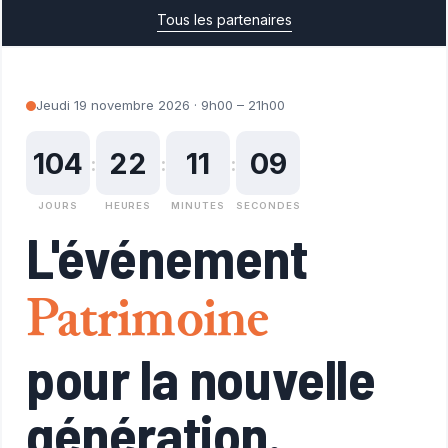
Tous les partenaires
Jeudi 19 novembre 2026 · 9h00 – 21h00
104
22
11
07
:
:
:
JOURS
HEURES
MINUTES
SECONDES
L'événement
Patrimoine
pour la nouvelle
génération.