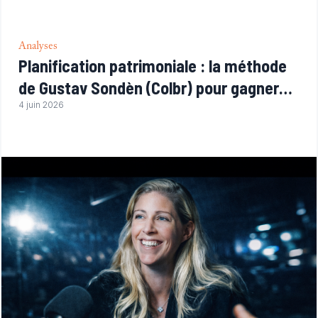
Analyses
Planification patrimoniale : la méthode
de Gustav Sondèn (Colbr) pour gagner
des appels d'offres
4 juin 2026