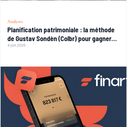
Analyses
Planification patrimoniale : la méthode
de Gustav Sondèn (Colbr) pour gagner
des appels d'offres
4 juin 2026