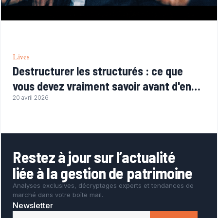
Lives
Destructurer les structurés : ce que
vous devez vraiment savoir avant d'en
proposer à vos clients
20 avril 2026
Restez à jour sur l’actualité
liée à la gestion de patrimoine
Analyses exclusives, décryptages experts et tendances de
marché dans votre boîte mail.
Newsletter